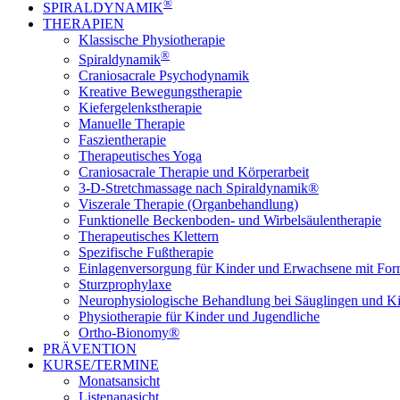
®
SPIRALDYNAMIK
THERAPIEN
Klassische Physiotherapie
®
Spiraldynamik
Craniosacrale Psychodynamik
Kreative Bewegungstherapie
Kiefergelenkstherapie
Manuelle Therapie
Faszientherapie
Therapeutisches Yoga
Craniosacrale Therapie und Körperarbeit
3-D-Stretchmassage nach Spiraldynamik®
Viszerale Therapie (Organbehandlung)
Funktionelle Beckenboden- und Wirbelsäulentherapie
Therapeutisches Klettern
Spezifische Fußtherapie
Einlagenversorgung für Kinder und Erwachsene mit Fo
Sturzprophylaxe
Neurophysiologische Behandlung bei Säuglingen und K
Physiotherapie für Kinder und Jugendliche
Ortho-Bionomy®
PRÄVENTION
KURSE/TERMINE
Monatsansicht
Listenanasicht