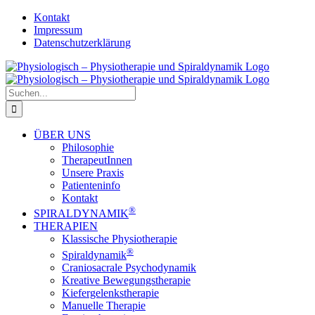
Zum
Kontakt
Inhalt
Impressum
springen
Datenschutzerklärung
Suche
nach:
ÜBER UNS
Philosophie
TherapeutInnen
Unsere Praxis
Patienteninfo
Kontakt
®
SPIRALDYNAMIK
THERAPIEN
Klassische Physiotherapie
®
Spiraldynamik
Craniosacrale Psychodynamik
Kreative Bewegungstherapie
Kiefergelenkstherapie
Manuelle Therapie