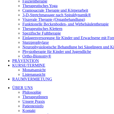
Faszientherapie
Therapeutisches Yoga
Craniosacrale Therapie und Körperarbeit
3-D-Stretchmassage nach Spiraldynamik®
Viszerale Therapie (Organbehandlung)
Funktionelle Beckenboden- und Wirbelsäulentherapie
Therapeutisches Klettern
Spezifische Fußtherapie
Einlagenversorgung für Kinder und Erwachsene mit Fo
Sturzprophylaxe
Neurophysiologische Behandlung bei Säuglingen und K
Physiotherapie für Kinder und Jugendliche
Ortho-Bionomy®
PRÄVENTION
KURSE/TERMINE
Monatsansicht
Listenanasicht
RAUMVERMIETUNG
ÜBER UNS
Philosophie
TherapeutInnen
Unsere Praxis
Patienteninfo
Kontakt